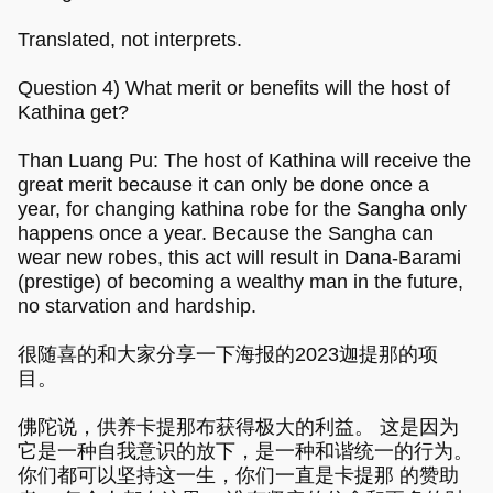
Translated, not interprets.
Question 4) What merit or benefits will the host of
Kathina get?
Than Luang Pu: The host of Kathina will receive the
great merit because it can only be done once a
year, for changing kathina robe for the Sangha only
happens once a year. Because the Sangha can
wear new robes, this act will result in Dana-Barami
(prestige) of becoming a wealthy man in the future,
no starvation and hardship.
很随喜的和大家分享一下海报的2023迦提那的项
目。
佛陀说，供养卡提那布获得极大的利益。 这是因为
它是一种自我意识的放下，是一种和谐统一的行为。
你们都可以坚持这一生，你们一直是卡提那 的赞助