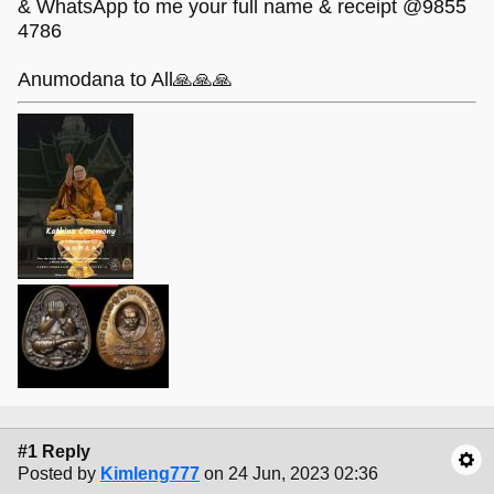
& WhatsApp to me your full name & receipt @9855
4786
Anumodana to All🙏🙏🙏
#1 Reply
Posted by
Kimleng777
on 24 Jun, 2023 02:36