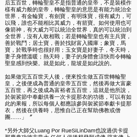
后五百世，轉輪聖皇不是指普通的皇帝，不是裝模作
樣有威力般的皇帝，轉輪聖皇的意思是有能力統治全
世界，有金輪寶，有劍寶，有明珠寶，很有威力，可
以飛，誰也不能相比其威力，有箭寶。如何使用也可
像箭神，有大威力可以統治全世界，真的可以統治到
全世界，沒有人敢相戰；若是轉輪聖皇也有主兵寶，
善於戰鬥；居士寶，善於找財富入國庫；象寶，馬
寶，於戰爭時也很好用；玉女寶是好妻子，冬天時，
妻子身體溫暖；熱天時，妻子的身體會涼快而令轉輪
聖皇感到快樂。就是如此，龍坡是如此說的。
如果做完五百世天人後，便來投生做五百世轉輪聖
皇，之後便成為普通的皇帝五百世，然後再做大富豪
五百世，再之後成為富裕者五百世，這就是他所說，
於袈裟節中奉獻供養一次卡提那衣的功德，可以有如
此的果報，所以每個人都應該參與袈裟節奉獻卡提那
衣，然後在供養時，思惟自己正在幫助佛教或僧
團……」〞
*另外大師父Luang Por RueSiLinDam也說過供卡提