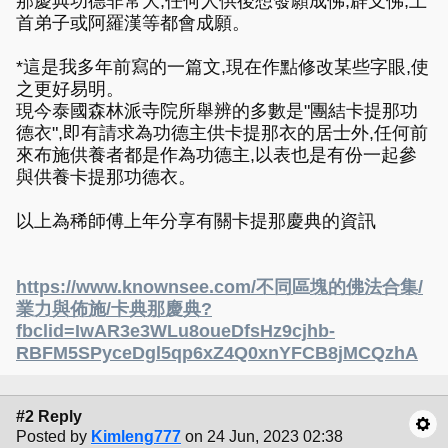
那慶典功德非常大,任何人供後想發願成佛,辟支佛,上
首弟子或阿羅漢等都會成願。
*這是我多年前寫的一篇文,現在作點修改某些字眼,使
之更好易明。
現今泰國森林派寺院所舉辨的多數是"團結卡提那功
德衣",即有請求為功德主供卡提那衣的居士外,任何前
來布施供養者都是作為功德主,以表也是有份一起參
與供養卡提那功德衣。
以上為稀師傅上年分享有關卡提那慶典的資訊
https://www.knownsee.com/不同區塊的佛法合集/
業力與佈施/卡典那慶典?
fbclid=IwAR3e3WLu8oueDfsHz9cjhb-
RBFM5SPyceDgl5qp6xZ4Q0xnYFCB8jMCQzhA
#2 Reply
Posted by
Kimleng777
on 24 Jun, 2023 02:38