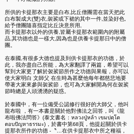
所供的卡提那衣主要是白布,比丘僧團需在當天把此
白布製成大(雙)衣,袈裟或下裙的其中一件,並染好色,
給予僧團隨喜指定比丘決意所用,
而卡提那衣以外的供養,皆屬卡提那衣範圍內的附屬
品,其功德也是一樣大,因為也是供養卡提那日中的僧
團。
在泰國,有很多大德也提及到供卡提那衣的功德，於
此，我亦盡自己所能，為大家翻譯了兩篇，希望可以
幫到大家更了解於袈裟節所作之功德與果報，亦可以
使大家明白 文師父 在生時為甚麼他每年都慈悲地要
帶著大家來參與袈裟節，也可為大家解開為何在袈裟
節時總是人頭湧湧的疑惑。
於泰國中，有一位備受公認修行很好的大師父，他叫
龍布啦 ，有一本書是關於他對佛法之回答，叫《龍
布啦佛法問答》(泰文書名：หลวงปู่หล้า เขมปตฺโต
ตอบปัญหาธรรมะ)，於書中第68頁，他提起關於供卡
提那衣所作的功德 -〝…在供卡提那衣中所之種福，