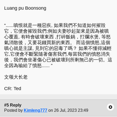
Luang pu Boonsong
“......嗔恨就是一種惡疾, 如果我們不知道如何摧毀
它，它便會摧毀我們;例如夫妻吵起架來是因為被嗔
心覆蓋, 有時會破壞東西 ,打碎飯鍋，打爛水煲, 等怒
氣消散後，又要花錢買新的東西。 而這個憤怒,這個
嗔心就是主謀, 見到它的惡毒了嗎？ 如果不懂得減輕
它,它便會不斷緊隨著傷害我們,每當我們的憤怒消失
後，我們會坐著傷心已被破壞到所剩無己的一切。這
全因為输給了憤怒...... ”
文颂大长老
CR: Ted
#5 Reply
Posted by
Kimleng777
on 26 Jul, 2023 23:49