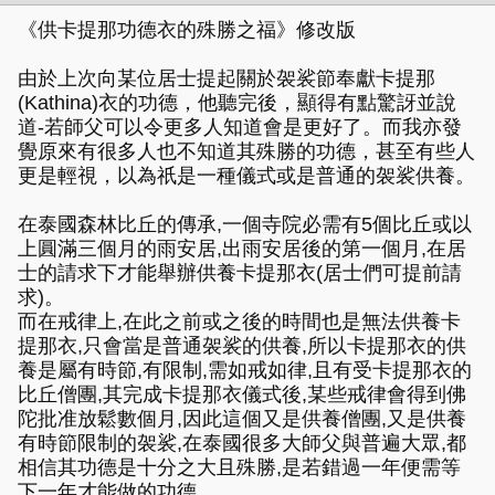
《供卡提那功德衣的殊勝之福》修改版
由於上次向某位居士提起關於袈裟節奉獻卡提那
(Kathina)衣的功德，他聽完後，顯得有點驚訝並說
道-若師父可以令更多人知道會是更好了。而我亦發
覺原來有很多人也不知道其殊勝的功德，甚至有些人
更是輕視，以為祇是一種儀式或是普通的袈裟供養。
在泰國森林比丘的傳承,一個寺院必需有5個比丘或以
上圓滿三個月的雨安居,出雨安居後的第一個月,在居
士的請求下才能舉辦供養卡提那衣(居士們可提前請
求)。
而在戒律上,在此之前或之後的時間也是無法供養卡
提那衣,只會當是普通袈裟的供養,所以卡提那衣的供
養是屬有時節,有限制,需如戒如律,且有受卡提那衣的
比丘僧團,其完成卡提那衣儀式後,某些戒律會得到佛
陀批准放鬆數個月,因此這個又是供養僧團,又是供養
有時節限制的袈裟,在泰國很多大師父與普遍大眾,都
相信其功德是十分之大且殊勝,是若錯過一年便需等
下一年才能做的功德。