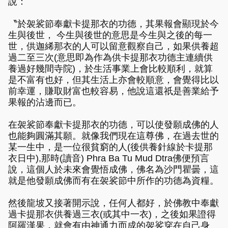
說：
〝於袈裟節奉獻卡提那衣的功德，其果報會顯現於今
生與後世， 今生與後世的意思是今生與之後的每一
世，供迦絺那衣的人可以留意觀察自己，如果供養超
過二至三次(意思即為作為供卡提那衣功德主連續供
養過好幾間寺院)，於生活事業上會比較順利，就算
是不富有也好，但其生活上亦會較順意，會覺得比以
前幸運，賺取財富也較容易，他說這還祇是善業給予
果報的沾邊而已。
在袈裟節奉獻卡提那衣的功德，可以使發願成佛的人
也能夠圓滿其願。就像我們現在這尊佛，在過去世的
某一生中，是一位很貧窮的人(後供養針線於卡提那
衣日中),那時(讀音) Phra Ba Tu Mud Dtra佛便預言
說，這個人於未來會覺悟成佛，佛名為沙門瞿曇，這
就是他發願成佛而有在袈裟節中所作的功德為資糧。
然後龍坡又接著開示說，任何人都好，於佛教中奉獻
過卡提那衣供養過三衣(或其中一衣)，之後如果證得
阿羅漢果，就會有由神通力而成的袈裟穿在自己身