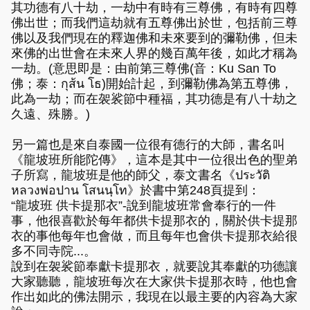
其功德有八十劫，一劫中有時有三尊佛，有時有四尊
佛出世；而我們這劫就有五尊佛出於世，包括前三尊
佛以及我們現在的釋迦佛和未來要到的彌勒佛，但未
來佛的出世會在未來人界的幾百萬年後，如此才稱為
一劫。(意思即是：由前第三尊佛(音：Ku San To
佛；泰：กุส้น โธ)開始計起，到彌勒佛為第五尊佛，
此為一劫；而在袈裟節中種福，其功德是有八十劫之
久遠、殊勝。)
另一篇也是來自泰國一位很有德行的大師，書名叫
《龍坡班所能陀傳》，這本是其中一位很出色的聖弟
子所寫，龍坡班是他的師父，泰文書名《ประวัติ
หลวงพ่อปาน โสนนฺโท》於書中第248頁提到：
“龍坡班 供卡提那衣”-說到龍坡班常會奉行的一件
事，他很喜歡於每年都供卡提那衣的，關於供卡提那
衣的事他每年也會做，而且每年也會供卡提那衣給很
多不同寺院...。
說到在袈裟節奉獻卡提那衣，就要說其奉獻的功德讓
大家聽聽，龍坡班每次在大家供卡提那衣時，他也會
作出如此的佛法開示，我現在以最主要的內容為大家