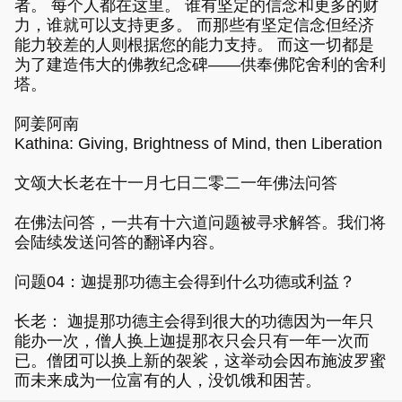
者。 每个人都在这里。 谁有坚定的信念和更多的财
力，谁就可以支持更多。 而那些有坚定信念但经济
能力较差的人则根据您的能力支持。 而这一切都是
为了建造伟大的佛教纪念碑——供奉佛陀舍利的舍利
塔。
阿姜阿南
Kathina: Giving, Brightness of Mind, then Liberation
文颂大长老在十一月七日二零二一年佛法问答
在佛法问答，一共有十六道问题被寻求解答。我们将
会陆续发送问答的翻译内容。
问题04：迦提那功德主会得到什么功德或利益？
长老： 迦提那功德主会得到很大的功德因为一年只
能办一次，僧人换上迦提那衣只会只有一年一次而
已。僧团可以换上新的袈裟，这举动会因布施波罗蜜
而未来成为一位富有的人，没饥饿和困苦。