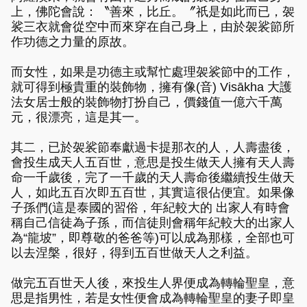
上，佛陀會說：〝善來，比丘。〞祇是如此而已，袈
裟三衣就會從空中而來穿在自己身上，由於袈裟節所
作功德之力量的原故。
而女性，如果是功德主或幫忙處理袈裟節中的工作，
就可得到極貴重的裝飾物，擁有像(音) Visākha 大護
法女居士般的裝飾物打扮自己，價錢值一億六千萬
元，很漂亮，這是其一。
其二，已於袈裟節奉獻過卡提那衣的人，人壽盡後，
會投生成天人五百世，意思是投生做天人擁有天人壽
命一千歲後，完了一千歲的天人壽命後繼續投生做天
人，如此五百次即五百世，其實這很佔便宜。如果像
子孫們(這是泰國的習俗，年紀較大的 出家人有時會
稱自己信徒為子孫，而信徒則會稱年紀較大的出家人
為“龍坡”，即尊敬的爸爸等)可以成為那樣，全部也可
以去涅槃，很好，得到五百世做天人之利益。
做完五百世天人後，來投生人界便成為轉輪聖皇，意
思是指男性，若是女性便會成為轉輪聖皇的妻子即皇