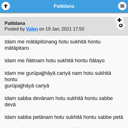
Pattidana
Pattidana
Posted by
Valen
on 19 Jan, 2021 17:50
Idam me mātāpitūnang hotu sukhitā hontu
mātāpitaro
Idam me ñātinam hotu sukhitā hontu ñātayo
Idam me gurūpajjhāyā cariyā nam hotu sukhitā
hontu
gurūpajjhāyā cariyā
Idam sabba devānam hotu sukhitā hontu sabbe
devā
Idam sabba petānam hotu sukhitā hontu sabbe petā