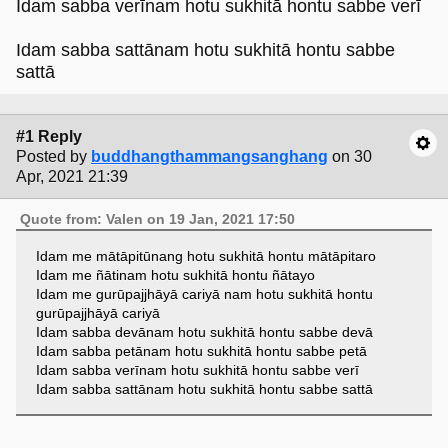
Idam sabba verīnam hotu sukhitā hontu sabbe verī
Idam sabba sattānam hotu sukhitā hontu sabbe
sattā
#1 Reply
Posted by
buddhangthammangsanghang
on 30
Apr, 2021 21:39
Quote from: Valen on 19 Jan, 2021 17:50
Idam me mātāpitūnang hotu sukhitā hontu mātāpitaro
Idam me ñātinam hotu sukhitā hontu ñātayo
Idam me gurūpajjhāyā cariyā nam hotu sukhitā hontu
gurūpajjhāyā cariyā
Idam sabba devānam hotu sukhitā hontu sabbe devā
Idam sabba petānam hotu sukhitā hontu sabbe petā
Idam sabba verīnam hotu sukhitā hontu sabbe verī
Idam sabba sattānam hotu sukhitā hontu sabbe sattā